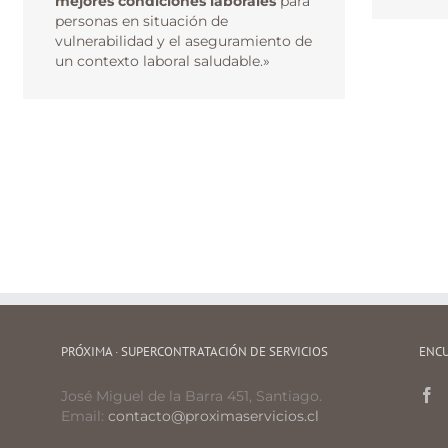
mejores condiciones laborales
para
personas en situación de
vulnerabilidad y el aseguramiento de
un contexto laboral saludable.»
PRÓXIMA · SUPERCONTRATACIÓN DE SERVICIOS
ENCU
José Miguel de la Barra 451, Santiago.
Email:
contacto@proximaservicios.cl